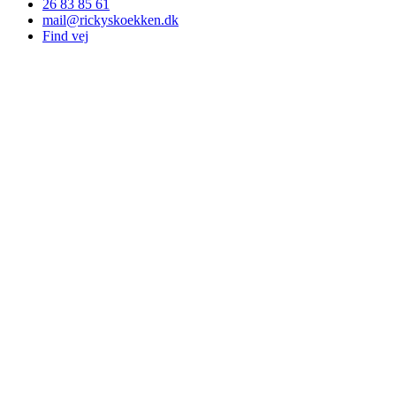
26 83 85 61
mail@rickyskoekken.dk
Find vej