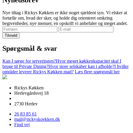
Nyhedsbrev
Nye tiltag i Rickys Køkken er ikke noget sjældent syn. Vi elsker at
fortælle om, hvad der sker, og holde dig orienteret omkring
begivenheder, nye menuer, en opskrift vi anbefaler og meget andet.
Spørgsmål & svar
Kan I sørge for serveringen?
Hvor meget køkkenkapacitet skal I
bruge til Private Dining?
Hvor store selskaber kan i afholde?
I hvilke
områder leverer Rickys Køkken mad?
Læs flere spørgsmål her
Rickys Køkken
Herlevgårdsvej 18
2730 Herlev
26 83 85 61
mail@rickyskoekken.dk
Find vej