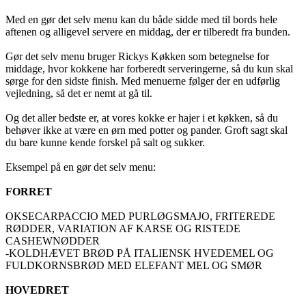
Med en gør det selv menu kan du både sidde med til bords hele
aftenen og alligevel servere en middag, der er tilberedt fra bunden.
Gør det selv menu bruger Rickys Køkken som betegnelse for
middage, hvor kokkene har forberedt serveringerne, så du kun skal
sørge for den sidste finish. Med menuerne følger der en udførlig
vejledning, så det er nemt at gå til.
Og det aller bedste er, at vores kokke er hajer i et køkken, så du
behøver ikke at være en ørn med potter og pander. Groft sagt skal
du bare kunne kende forskel på salt og sukker.
Eksempel på en gør det selv menu:
FORRET
OKSECARPACCIO MED PURLØGSMAJO, FRITEREDE
RØDDER, VARIATION AF KARSE OG RISTEDE
CASHEWNØDDER
-KOLDHÆVET BRØD PÅ ITALIENSK HVEDEMEL OG
FULDKORNSBRØD MED ELEFANT MEL OG SMØR
HOVEDRET